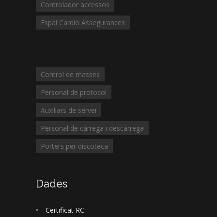
Controlador accessos
Espai Cardio Assegurances
Control de masses
Personal de protocol
Auxiliars de servei
Personal de càrrega i descàrrega
Porters per discoteca
Dades
Certificat RC