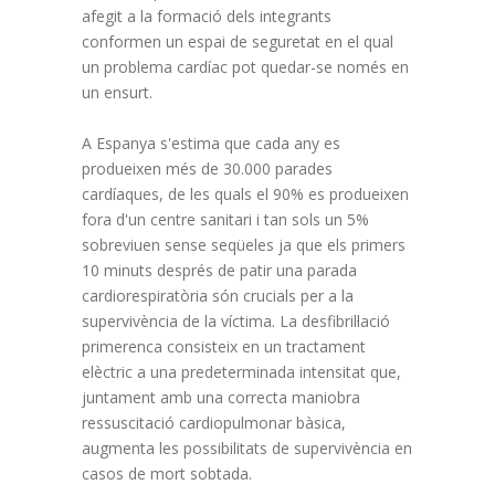
afegit a la formació dels integrants
conformen un espai de seguretat en el qual
un problema cardíac pot quedar-se només en
un ensurt.
A Espanya s'estima que cada any es
produeixen més de 30.000 parades
cardíaques, de les quals el 90% es produeixen
fora d'un centre sanitari i tan sols un 5%
sobreviuen sense seqüeles ja que els primers
10 minuts després de patir una parada
cardiorespiratòria són crucials per a la
supervivència de la víctima. La desfibril·lació
primerenca consisteix en un tractament
elèctric a una predeterminada intensitat que,
juntament amb una correcta maniobra
ressuscitació cardiopulmonar bàsica,
augmenta les possibilitats de supervivència en
casos de mort sobtada.