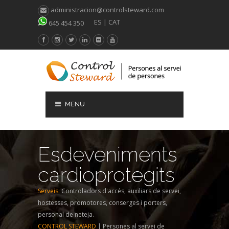
administracion@controlsteward.com
ES
|
CAT
645 454 350
MENU
Esdeveniments
cardioprotegits
Serveis:
Controladors d'accés, auxiliars de servei,
hostesses, promotores, conserges i porters,
personal de neteja.
CONTROL STEWARD
| Persones al servei de