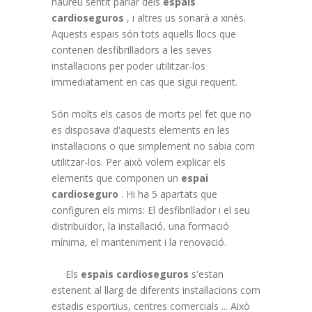
haureu sentit parlar dels
espais
cardioseguros
, i altres us sonarà a xinès.
Aquests espais són tots aquells llocs que
contenen desfibril·ladors a les seves
instal·lacions per poder utilitzar-los
immediatament en cas que sigui requerit.
Són molts els casos de morts pel fet que no
es disposava d'aquests elements en les
instal·lacions o que simplement no sabia com
utilitzar-los. Per això volem explicar els
elements que componen un
espai
cardioseguro
. Hi ha 5 apartats que
configuren els mims: El desfibril·lador i el seu
distribuïdor, la instal·lació, una formació
mínima, el manteniment i la renovació.
Els
espais cardioseguros
s'estan
estenent al llarg de diferents instal·lacions com
estadis esportius, centres comercials ... Això