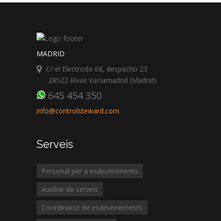
MADRID
C/ el Electrodo 68, despacho 23
28522 Rivas Vaciamadrid (Madrid)
645 454 350
info@controlsteward.com
Serveis
Personal per a esdeveniments
Auxiliar de serveis
Coordinació de esdevenements