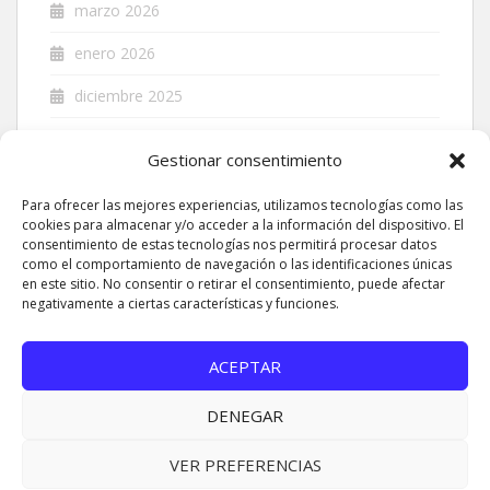
marzo 2026
enero 2026
diciembre 2025
noviembre 2025
Gestionar consentimiento
septiembre 2025
Para ofrecer las mejores experiencias, utilizamos tecnologías como las
agosto 2025
cookies para almacenar y/o acceder a la información del dispositivo. El
consentimiento de estas tecnologías nos permitirá procesar datos
como el comportamiento de navegación o las identificaciones únicas
julio 2025
en este sitio. No consentir o retirar el consentimiento, puede afectar
negativamente a ciertas características y funciones.
junio 2025
mayo 2025
ACEPTAR
DENEGAR
VER PREFERENCIAS