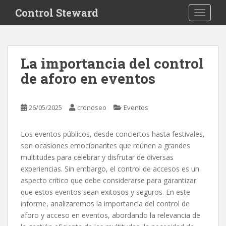
S
Control Steward
TOGGLE
k
i
p
t
La importancia del control
o
de aforo en eventos
m
a
i
26/05/2025
cronoseo
Eventos
n
c
o
Los eventos públicos, desde conciertos hasta festivales,
n
son ocasiones emocionantes que reúnen a grandes
t
multitudes para celebrar y disfrutar de diversas
e
experiencias. Sin embargo, el control de accesos es un
n
aspecto crítico que debe considerarse para garantizar
t
que estos eventos sean exitosos y seguros. En este
informe, analizaremos la importancia del control de
aforo y acceso en eventos, abordando la relevancia de